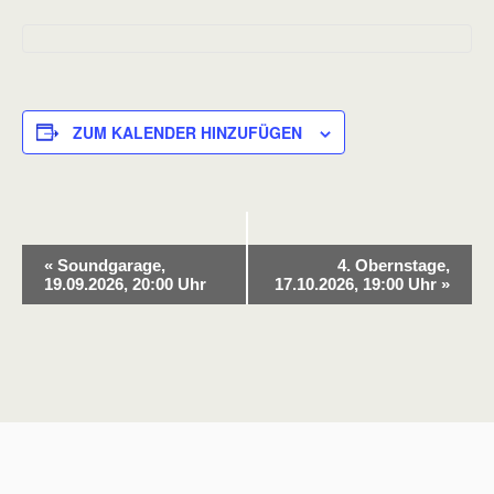
ZUM KALENDER HINZUFÜGEN
V
«
Soundgarage,
4. Obernstage,
e
19.09.2026, 20:00 Uhr
17.10.2026, 19:00 Uhr
»
r
a
n
s
t
a
l
t