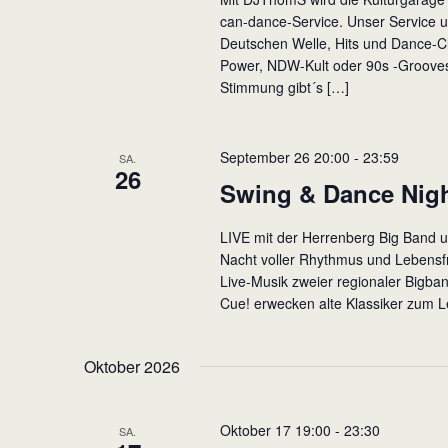
can-dance-Service. Unser Service 
Deutschen Welle, Hits und Dance-Cl
Power, NDW-Kult oder 90s -Grooves 
Stimmung gibt´s […]
September 26 20:00
-
23:59
SA.
26
Swing & Dance Night
LIVE mit der Herrenberg Big Band u
Nacht voller Rhythmus und Lebensf
Live-Musik zweier regionaler Bigba
Cue! erwecken alte Klassiker zum 
Oktober 2026
Oktober 17 19:00
-
23:30
SA.