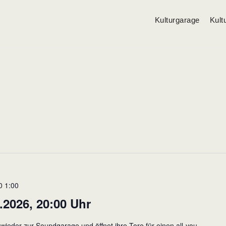
Kulturgarage
Kult
0 1:00
2026, 20:00 Uhr
ieder zur Soundgarage und öffnet ihre Tore für einen all-you-