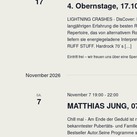
17
4. Obernstage, 17.1
LIGHTNING CRASHES - DisCover: Roc
langjährigen Erfahrung die besten R
Repertoire, das von alternativem R
liefern sie energiegeladene Interpr
RUFF STUFF. Hardrock 70`s […]
Eintritt frei – wir freuen uns über eine Sp
November 2026
November 7 19:00
-
22:00
SA.
7
MATTHIAS JUNG, 07.
Chill mal - Am Ende der Geduld ist 
bekanntester Pubertäts- und Famil
Bestseller Autor.Seine Programme 