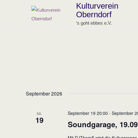
Skip
Kulturverein
to
Oberndorf
content
‘s goht ebbes e.V.
September 2026
September 19 20:00
-
September 2
SA.
19
Soundgarage, 19.09.
Mit DJThomS wird die Kulturgarage w